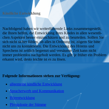
Kindliche Entwicklung
Nachfolgend haben wir weiter­füh­ren­de Links zu­sam­men­ge­stellt,
die Ihnen helfen, die Ent­wick­lung Ihres Kindes in allen we­sent­li­
chen Aspekten besser ein­zu­schät­zen und zu be­ur­tei­len. Sollten Sie
sich nicht sicher fühlen, ob alles in Ord­nung ist, zögern Sie bitte
nicht uns zu kon­tak­tie­ren. Die Ent­wick­lung des Hörens und
Sprechens ist zeit­lich begrenzt und ver­säum­te Zeit kann nicht
immer pro­blem­los nach­ge­holt werden. Es gilt: je früher ein Pro­blem
erkannt wird, desto leichte ist es zu lösen.
Folgende Informationen stehen zur Verfügung:
allgemeine kindliche Entwicklung
Spracherwerb und Kommunikation
Hörentwicklung
Physiologie der Stimme