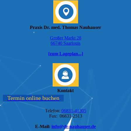
Praxis Dr. med. Thomas Nauhauser
Großer Markt 28
66740 Saarlouis
[zum Lageplan...]
Kontakt
Termin online buchen
Telefon:
06831-41305
Fax: 06831-2513
E-Mail:
info@dr-nauhauser.de