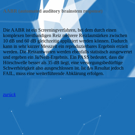
AABR (automated auditory brainstem response)
Die AABR ist ein Screeningverfahren, bei dem durch einen
komplexen breit­ban­di­gen Reiz mehrere Reiz­laut­stärken zwischen
10 dB und 60 dB gleich­zei­tig appliziert werden können. Dadurch
kann in sehr kurzer Messzeit ein reproduzierbares Ergebnis erzielt
werden. Die Reiz­ant­wor­ten werden ebenfalls statistisch ausgewertet
und ergeben ein Ja/Nein-Er­geb­nis. Ein PASS bedeutet, dass die
Hör­schwel­le besser als 35 dB liegt, eine ver­sor­gungs­be­dürf­tige
Schwer­hö­rig­keit also aus­ge­schlos­sen­ ist. Ist das Resultat jedoch
FAIL, muss eine weiterführende Abklärung erfolgen.
zurück