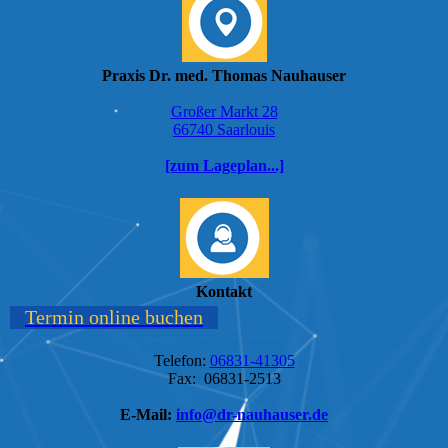
Praxis Dr. med. Thomas Nauhauser
Großer Markt 28
66740 Saarlouis
[zum Lageplan...]
Kontakt
Termin online buchen
Telefon:
06831-41305
Fax: 06831-2513
E-Mail:
info@dr-nauhauser.de