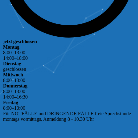
jetzt geschlossen
Montag
8
:
00
–
13
:
00
14
:
00
–
18
:
00
Dienstag
geschlossen
Mittwoch
8
:
00
–
13
:
00
Donnerstag
8
:
00
–
13
:
00
14
:
00
–
16
:
30
Freitag
8
:
00
–
13
:
00
Für NOTFÄLLE und DRINGENDE FÄLLE freie Sprechstunde
montags vormittags, Anmeldung 8 - 10.30 Uhr