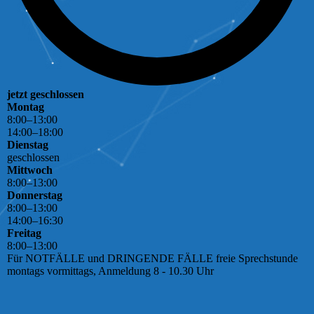
jetzt geschlossen
Montag
8
:
00
–
13
:
00
14
:
00
–
18
:
00
Dienstag
geschlossen
Mittwoch
8
:
00
–
13
:
00
Donnerstag
8
:
00
–
13
:
00
14
:
00
–
16
:
30
Freitag
8
:
00
–
13
:
00
Für NOTFÄLLE und DRINGENDE FÄLLE freie Sprechstunde
montags vormittags, Anmeldung 8 - 10.30 Uhr