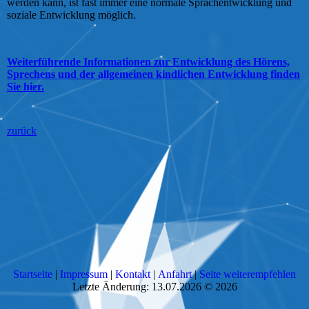
werden kann, ist fast immer eine normale Sprach­ent­wick­lung und
soziale Ent­wick­lung möglich.
Weiterführende Informationen zur Entwicklung des Hörens,
Sprechens und der allgemeinen kindlichen Entwicklung finden
Sie hier.
zurück
Startseite
|
Impressum
|
Kontakt
|
Anfahrt
|
Seite weiterempfehlen
Letzte Änderung: 13.07.2026 © 2026