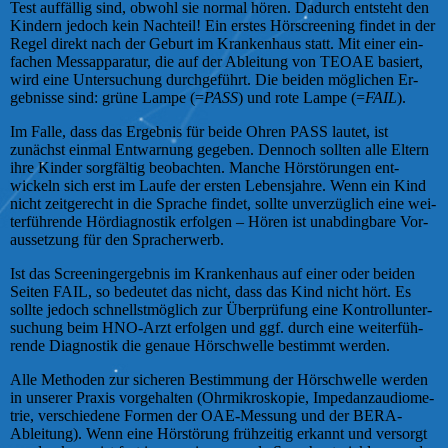
Test auffällig sind, obwohl sie normal hören. Dadurch entsteht den
Kin­dern je­doch kein Nach­teil! Ein erstes Hör­scree­ning findet in der
Regel direkt nach der Geburt im Kran­ken­haus statt. Mit einer ein­
fachen Mess­ap­pa­ra­tur, die auf der Ab­lei­tung von TEOAE basiert,
wird eine Un­ter­su­chung durch­­ge­­führ­t. Die beiden mög­lichen Er­
geb­nisse sind: grüne Lampe (=
PASS
) und rote Lampe (=
FAIL
).
Im Falle, dass das Er­geb­nis für beide Ohren PASS lautet, ist
zunächst einmal Ent­war­nung gegeben. Dennoch sollten alle Eltern
ihre Kin­der sorg­fäl­tig be­o­bach­ten. Manche Hör­­stö­rung­en ent­
wickeln sich erst im Laufe der ersten Le­bens­jahre. Wenn ein Kind
nicht zeit­ge­recht in die Sprache findet, sollte un­ver­züg­lich eine wei­
ter­füh­ren­de Hördiagnostik er­fol­gen – Hören ist un­ab­ding­bare Vor­
aus­set­zung für den Sprach­er­werb.
Ist das Screeningergebnis im Kran­ken­haus auf einer oder beiden
Seiten FAIL, so bedeutet das nicht, dass das Kind nicht hört. Es
sollte je­doch schnellst­möglich zur Über­prüfung eine Kon­troll­un­ter­
suchung beim HNO-Arzt erfolgen und ggf. durch eine weiter­füh­
rende Dia­gnos­tik die genaue Hör­schwel­le bestimmt werden.
Alle Methoden zur sicheren Bestimmung der Hör­schwel­­le werden
in unserer Praxis vor­ge­hal­ten (Ohr­mi­kros­ko­pie, Im­pe­danz­au­dio­me­
trie, ver­schie­dene Formen der OAE-Messung und der BERA-
Ableitung). Wenn eine Hör­stö­rung früh­zeitig erkannt und versorgt