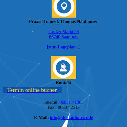
Praxis Dr. med. Thomas Nauhauser
Großer Markt 28
66740 Saarlouis
[zum Lageplan...]
Kontakt
Termin online buchen
Telefon:
06831-41305
Fax: 06831-2513
E-Mail:
info@dr-nauhauser.de