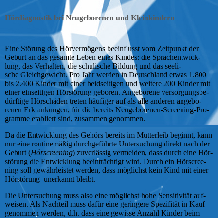
Hördiagnostik bei Neugeborenen und Kleinkindern
Eine Störung des Hör­ver­mö­gens be­ein­flusst vom Zeit­punkt der
Geburt an das ge­sam­te Leben eines Kin­des: die Sprach­ent­wick­
lung, das Ver­hal­ten, die schulische Bil­dung und das see­li­
sche Gleich­ge­wicht. Pro Jahr werden in Deutsch­land etwas 1.800
bis 2.400 Kin­der mit einer beid­sei­ti­gen und weitere 200 Kin­der mit
einer ein­sei­ti­gen Hör­störung geboren. An­ge­bo­rene ver­sor­gungs­be­
dürf­ti­ge Hör­schä­den treten häufiger auf als alle anderen an­ge­bo­
renen Er­kran­kung­en, für die bereits Neu­ge­bo­re­nen-Screening-Pro­
gram­me etabliert sind, zusammen genommen.
Da die Ent­wick­lung des Gehörs bereits im Mutter­leib beginnt, kann
nur eine rou­ti­ne­mäßig durch­ge­führ­te Un­ter­su­chung direkt nach der
Geburt (
Hör­scree­ning
) zu­ver­läs­sig vermeiden, dass durch eine Hör­
störung die Ent­wick­lung be­ein­träch­tigt wird. Durch ein Hör­scree­
ning soll ge­währ­leis­tet werden, dass mög­lichst kein Kind mit einer
Hör­störung unerkannt bleibt.
Die Un­ter­su­chung muss also eine mög­lichst hohe Sen­si­ti­vi­tät auf­
weisen. Als Nach­teil muss dafür eine geringere Spe­zi­fi­tät in Kauf
genommen werden, d.h. dass eine gewisse Anzahl Kin­der beim