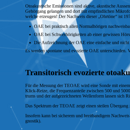
Otoakustische Emissionen sind aktive, akus­ti­sche Aus­se
Ge­hör­gang gelangen und dort mit em­pfind­lichen Mi­kro
welche erzeugen! Der Nach­weis dieser „Ohrtöne“ ist 1977/
OAE bei praktisch allen Normalhörigen nachweisba
OAE bei Schwerhörigkeiten ab einer gewissen Hörsc
Die Aufzeichnung der OAE eine einfache und nicht b
Es werden spontane und evozierte OAE un­ter­schie­den. 
Transitorisch evozierte otoa
Für die Messung der TEOAE wird eine Sonde mit einem klei
Klick-Reize, die Fre­quenz­an­teile zwischen 500 und 5000
trums und der auf­ge­zeich­neten Wel­len­form lassen sich Rü
Das Spek­trum der TEOAE zeigt einen steilen Übergang z
Insofern kann bei sicherem und breit­ban­di­gem Nachweis 
gnos­tik).