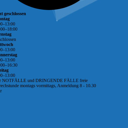
tzt geschlossen
ntag
00
–
13
:
00
:
00
–
18
:
00
enstag
schlossen
ttwoch
00
–
13
:
00
nnerstag
00
–
13
:
00
:
00
–
16
:
30
eitag
00
–
13
:
00
r NOTFÄLLE und DRINGENDE FÄLLE freie
rechstunde montags vormittags, Anmeldung 8 - 10.30
r