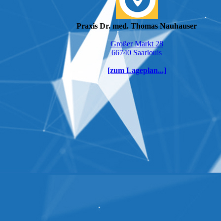
Praxis Dr. med. Thomas Nauhauser
Großer Markt 28
66740 Saarlouis
[zum Lageplan...]