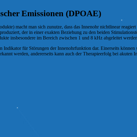
tischer Emissionen (DPOAE)
o­duk­te) macht man sich zunutze, dass das In­nen­oh­r nicht­linear reagiert 
Ton produziert, der in einer exakten Beziehung zu den beiden Sti­mu­la­tion
ro­dukte ins­be­son­dere im Bereich zwischen 1 und 8 kHz abgeleitet werd
n Indikator für Störungen der In­nen­ohr­funk­tion dar. Einer­seits können s
rkannt werden, an­derer­seits kann auch der The­ra­pie­er­folg bei akuten In