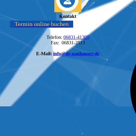
Kontakt
Termin online buchen
Telefon:
06831-41305
Fax: 06831-2513
E-Mail:
info@dr-nauhauser.de