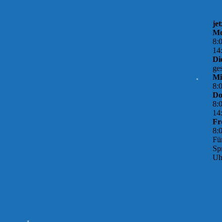
je
Mo
8
:
14
Di
ge
Mi
8
:
Do
8
:
14
Fr
8
:
Fü
Sp
Uh