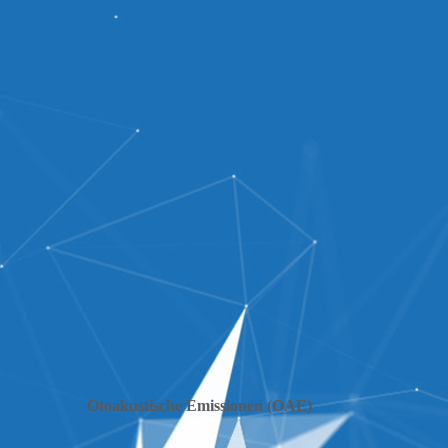
Otoakustische Emissionen (OAE)