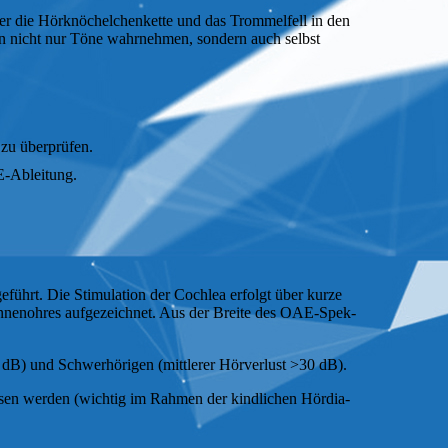
r die Hör­knöchel­chen­ket­te und das Trom­mel­fell in den
n nicht nur Töne wahr­neh­men, sondern auch selbst
 zu überprüfen.
E-Ableitung.
hrt. Die Sti­mu­la­tion der Cochlea erfolgt über kurze
­nen­oh­res auf­ge­zeich­net. Aus der Breite des OAE-Spek­
B) und Schwer­hö­rigen (mittlerer Hörverlust >30 dB).
los­sen werden (wichtig im Rahmen der kindlichen Hör­dia­