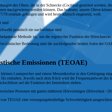
n­dungen des Ohres, die in der Schnecke (
Cochlea
) generiert werden, übe
­fo­nen nach­ge­wiesen werden können. Das bedeutet, unsere Ohren könne
78 erst­mals ge­lungen und wird heute klinisch eingesetzt, weil:
r sind
hwelle praktisch nie nachweisbar sind
elastende Methode ist, um die regelrechte Funk­tion der Hörschnecke
Von klinischer Bedeutung sind die nach­fol­gen­den beiden Arten der OA
kustische Emissionen (TEOAE)
nen Laut­sprecher und einem Mess­mi­kro­fon in den Ge­hör­gang eingefü
 Hz enthalten. Jeweils nach dem Klick wird die Fre­quenz­ant­wort des In
ck­schlüs­se auf die Funk­tion des In­nen­oh­res ziehen.
wischen Personen mit gutem mittlerem Hör­ver­mö­gen (Hörverlust <20 d
von TEOAE eine ver­sor­gungs­­be­dürf­ti­ge Schwer­hörig­keit aus­ge­sch