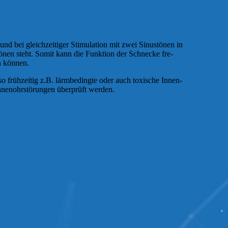
und bei gleich­zei­tiger Stimulation mit zwei Si­nus­tö­nen in
s­tönen steht. Somit kann die Funk­tion der Schnecke fre­
en können.
o früh­zei­tig z.B. lärm­be­dingte oder auch toxische In­nen­
­nen­ohr­stö­rungen über­prüft werden.