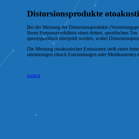
Distorsionsprodukte otoakus
Bei der Messung der Dis­tor­sions­pro­dukte (Ver­zer­rungs­pr
fixem Fre­quenz­ver­hält­nis einen dritten, spe­zi­fi­schen 
quenz­spe­zi­fisch überprüft werden, wobei Dis­tor­sions­p
Die Messung oto­akus­ti­scher Emis­sio­nen stellt einen feine
ohr­stö­rungen (durch Ent­zün­dungen oder Me­di­ka­men­te) e
zurück