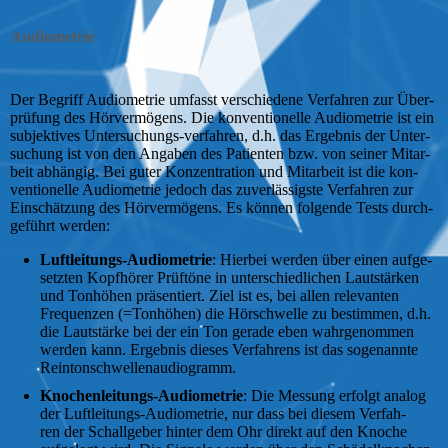
Audiometrie
Der Begriff Au­dio­me­trie umfasst verschiedene Ver­­fah­­ren zur Über­
prü­fung des Hör­ver­mö­gens. Die kon­ven­tio­nel­le Au­dio­me­trie ist ein
sub­jek­ti­ves Untersuchungs-verfahren, d.h. das Er­geb­nis der Un­ter­
su­chung ist von den Angaben des Pa­tien­ten bzw. von seiner Mit­ar­
beit ab­hängig. Bei guter Kon­zen­tra­tion und Mit­ar­beit ist die kon­
ven­tio­nel­le Au­dio­me­trie jedoch das zu­ver­läs­sig­ste Ver­fah­ren zur
Ein­schät­zung des Hör­ver­mö­gens. Es können folgende Tests durch­
ge­führt werden:
Luftleitungs-Audiometrie
: Hierbei werden über einen auf­ge­
set­zten Kopfhörer Prüf­töne in un­ter­schied­lichen Laut­stärken
und Tonhöhen präsentiert. Ziel ist es, bei allen re­le­van­ten
Frequenzen (=Tonhöhen) die Hör­schwel­le zu bestimmen, d.h.
die Laut­stärke bei der ein Ton gerade eben wahr­ge­nom­men
werden kann. Er­geb­nis dieses Ver­­fah­­rens ist das so­ge­nan­nte
Rein­ton­schwel­len­au­dio­gramm.
Knochenleitungs-
Au­dio­me­trie
: Die Mes­sung erfolgt analog
der Luftleitungs-Au­dio­me­trie, nur dass bei diesem Ver­fah­
ren der Schall­geber hinter dem Ohr direkt auf den Kno­che