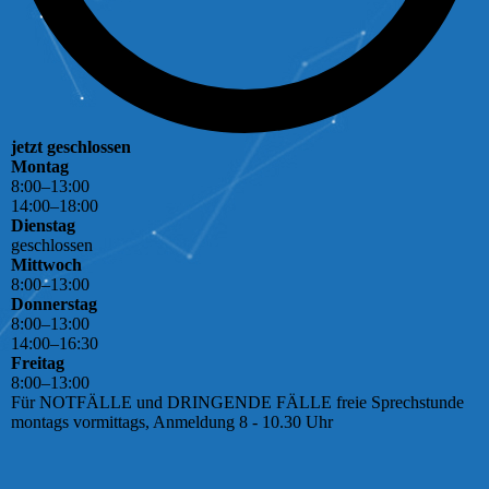
jetzt geschlossen
Montag
8
:
00
–
13
:
00
14
:
00
–
18
:
00
Dienstag
geschlossen
Mittwoch
8
:
00
–
13
:
00
Donnerstag
8
:
00
–
13
:
00
14
:
00
–
16
:
30
Freitag
8
:
00
–
13
:
00
Für NOTFÄLLE und DRINGENDE FÄLLE freie Sprechstunde
montags vormittags, Anmeldung 8 - 10.30 Uhr