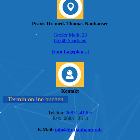
Praxis Dr. med. Thomas Nauhauser
Großer Markt 28
66740 Saarlouis
[zum Lageplan...]
Kontakt
Termin online buchen
Telefon:
06831-41305
Fax: 06831-2513
E-Mail:
info@dr-nauhauser.de