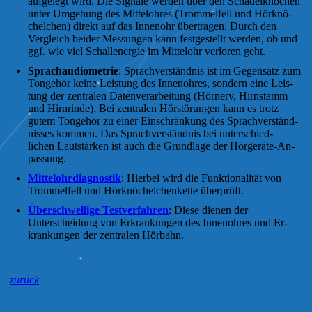
aufgelegt wird. Die Sig­na­le werden über den Schädel­knochen
unter Um­gehung des Mittelohres (Trom­mel­fell und Hör­knö­
chel­chen) direkt auf das In­nen­ohr über­tragen. Durch den
Vergleich beider Mes­sungen kann fest­ge­stellt werden, ob und
ggf. wie viel Schall­ener­gie im Mittelohr verloren geht.
Sprachaudiometrie
: Sprach­ver­ständ­nis ist im Ge­gen­satz zum
Tongehör keine Leis­tung des In­nen­ohres, sondern eine Leis­
tung der zen­tra­len Da­ten­ver­ar­bei­tung (Hörnerv, Hirnstamm
und Hirnrinde). Bei zen­tra­len Hör­stö­rungen kann es trotz
gutem Tongehör zu einer Ein­schrän­kung des Sprach­ver­ständ­
nisses kommen. Das Sprach­ver­ständ­nis bei un­ter­schied­
lichen Laut­stärken ist auch die Grundlage der Hörgeräte-An­
pas­sung.
Mittelohrdiagnostik
: Hierbei wird die Funk­tio­na­li­tät von
Trom­mel­fell und Hör­knö­chel­chen­ket­te überprüft.
Überschwellige Testverfahren
: Diese dienen der
Unterscheidung von Er­kran­kung­en des In­nen­ohres und Er­
kran­kung­en der zentralen Hörbahn.
zurück