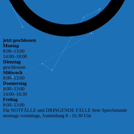
jetzt geschlossen
Montag
8
:
00
–
13
:
00
14
:
00
–
18
:
00
Dienstag
geschlossen
Mittwoch
8
:
00
–
13
:
00
Donnerstag
8
:
00
–
13
:
00
14
:
00
–
16
:
30
Freitag
8
:
00
–
13
:
00
Für NOTFÄLLE und DRINGENDE FÄLLE freie Sprechstunde
montags vormittags, Anmeldung 8 - 10.30 Uhr