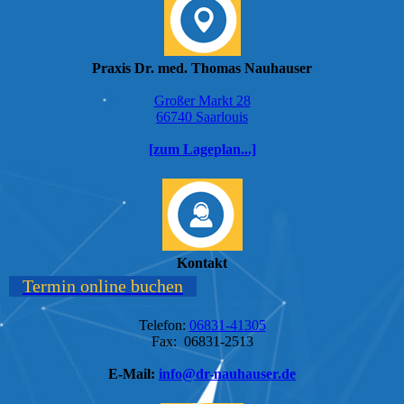
Praxis Dr. med. Thomas Nauhauser
Großer Markt 28
66740 Saarlouis
[zum Lageplan...]
Kontakt
Termin online buchen
Telefon:
06831-41305
Fax: 06831-2513
E-Mail:
info@dr-nauhauser.de